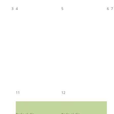
3
4
5
6
7
11
12
CST CJ
CST CJ