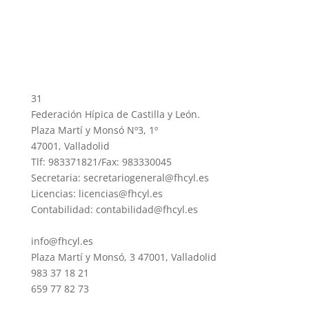
31
Federación Hípica de Castilla y León.
Plaza Martí y Monsó Nº3, 1º
47001, Valladolid
Tlf: 983371821/Fax: 983330045
Secretaria: secretariogeneral@fhcyl.es
Licencias: licencias@fhcyl.es
Contabilidad: contabilidad@fhcyl.es
info@fhcyl.es
Plaza Martí y Monsó, 3 47001, Valladolid
983 37 18 21
659 77 82 73