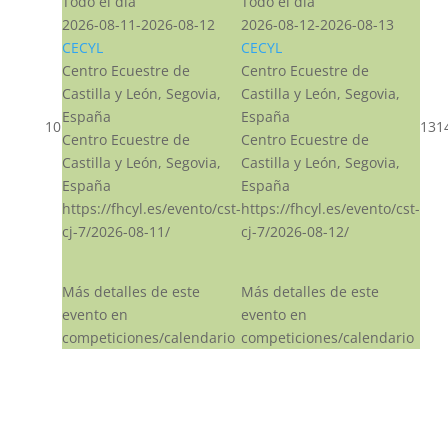
Todo el día
Todo el día
2026-08-11-2026-08-12
2026-08-12-2026-08-13
CECYL
CECYL
Centro Ecuestre de
Centro Ecuestre de
Castilla y León, Segovia,
Castilla y León, Segovia,
España
España
10
13
1
Centro Ecuestre de
Centro Ecuestre de
Castilla y León, Segovia,
Castilla y León, Segovia,
España
España
https://fhcyl.es/evento/cst-
https://fhcyl.es/evento/cst-
cj-7/2026-08-11/
cj-7/2026-08-12/
Más detalles de este
Más detalles de este
evento en
evento en
competiciones/calendario
competiciones/calendario