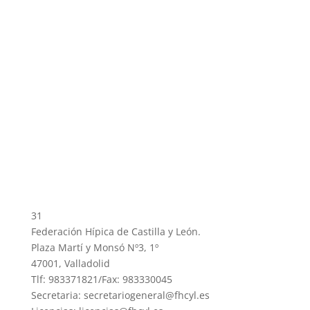
31
Federación Hípica de Castilla y León.
Plaza Martí y Monsó Nº3, 1º
47001, Valladolid
Tlf: 983371821/Fax: 983330045
Secretaria: secretariogeneral@fhcyl.es