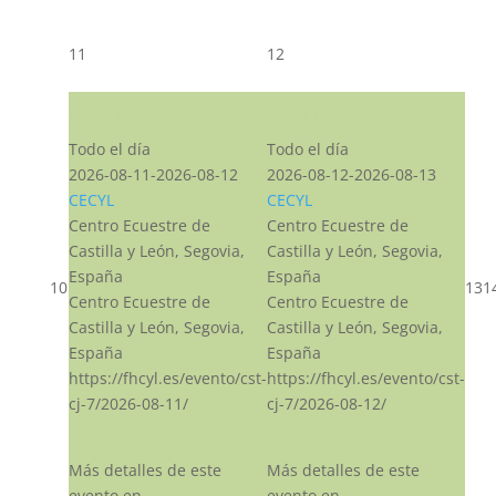
11
12
CST CJ
CST CJ
Todo el día
Todo el día
2026-08-11-2026-08-12
2026-08-12-2026-08-13
CECYL
CECYL
Centro Ecuestre de
Centro Ecuestre de
Castilla y León, Segovia,
Castilla y León, Segovia,
España
España
10
13
1
Centro Ecuestre de
Centro Ecuestre de
Castilla y León, Segovia,
Castilla y León, Segovia,
España
España
https://fhcyl.es/evento/cst-
https://fhcyl.es/evento/cst-
cj-7/2026-08-11/
cj-7/2026-08-12/
Más detalles de este
Más detalles de este
evento en
evento en