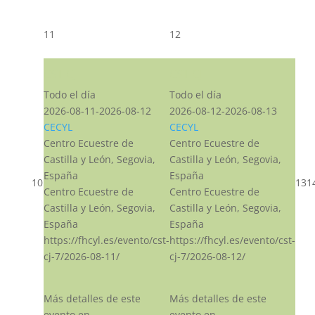
11
12
CST CJ
CST CJ
Todo el día
Todo el día
2026-08-11-2026-08-12
2026-08-12-2026-08-13
CECYL
CECYL
Centro Ecuestre de
Centro Ecuestre de
Castilla y León, Segovia,
Castilla y León, Segovia,
España
España
10
13
1
Centro Ecuestre de
Centro Ecuestre de
Castilla y León, Segovia,
Castilla y León, Segovia,
España
España
https://fhcyl.es/evento/cst-
https://fhcyl.es/evento/cst-
cj-7/2026-08-11/
cj-7/2026-08-12/
Más detalles de este
Más detalles de este
evento en
evento en