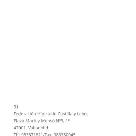
31
Federación Hípica de Castilla y León.
Plaza Martí y Monsó Nº3, 1º
47001, Valladolid
Tlf: 983371821/Fax: 983330045