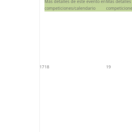
Más detalles de este evento en
Más detalles
competiciones/calendario
competicione
17
18
19