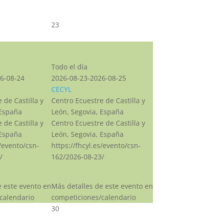
23
CSN***
Todo el día
6-08-24
2026-08-23-2026-08-25
CECYL
 de Castilla y
Centro Ecuestre de Castilla y
 España
León, Segovia, España
 de Castilla y
Centro Ecuestre de Castilla y
 España
León, Segovia, España
s/evento/csn-
https://fhcyl.es/evento/csn-
/
162/2026-08-23/
e este evento en
Más detalles de este evento en
calendario
competiciones/calendario
30