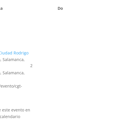
Sa
Do
Ciudad Rodrigo
, Salamanca,
2
, Salamanca,
s/evento/cgt-
e este evento en
calendario