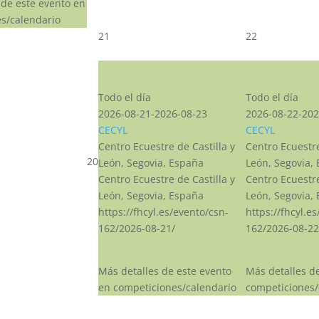
 de este evento en
s/calendario
21
22
CSN***
CSN***
Todo el día
Todo el día
2026-08-21-2026-08-23
2026-08-22-202
CECYL
CECYL
Centro Ecuestre de Castilla y
Centro Ecuestre
20
León, Segovia, España
León, Segovia,
Centro Ecuestre de Castilla y
Centro Ecuestre
León, Segovia, España
León, Segovia,
https://fhcyl.es/evento/csn-
https://fhcyl.e
162/2026-08-21/
162/2026-08-22
Más detalles de este evento
Más detalles d
en competiciones/calendario
competiciones/