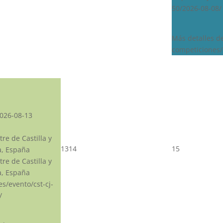
50/2026-08-08/
Más detalles d
competiciones/
026-08-13
re de Castilla y
13
14
15
a, España
re de Castilla y
a, España
.es/evento/cst-cj-
/