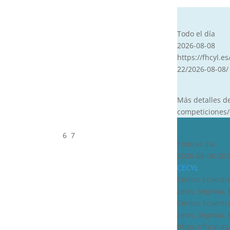
CVT
Todo el día
2026-08-08
https://fhcyl.es
22/2026-08-08/
Más detalles d
competiciones/
CDN***
6
7
Todo el día
2026-08-08-202
CECYL
Centro Ecuestre
León, Segovia,
Centro Ecuestre
León, Segovia,
https://fhcyl.e