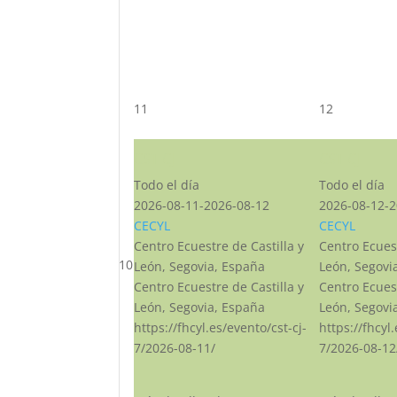
11
12
CST CJ
CST CJ
Todo el día
Todo el día
2026-08-11-2026-08-12
2026-08-12-2
CECYL
CECYL
Centro Ecuestre de Castilla y
Centro Ecuest
10
León, Segovia, España
León, Segovi
Centro Ecuestre de Castilla y
Centro Ecuest
León, Segovia, España
León, Segovi
https://fhcyl.es/evento/cst-cj-
https://fhcyl
7/2026-08-11/
7/2026-08-12