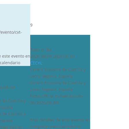
9
/evento/cvt-
CDN***
Todo el día
e este evento en
2026-08-09-2026-08-10
calendario
CECYL
Centro Ecuestre de Castilla y
León, Segovia, España
Centro Ecuestre de Castilla y
6-08-09
León, Segovia, España
https://fhcyl.es/evento/cdn-
 de Castilla y
50/2026-08-09/
 España
 de Castilla y
Más detalles de este evento en
 España
competiciones/calendario
s/evento/cdn-