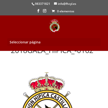
983371821
info@fhcyl.es
0 elementos
Seleccionar página
2018GALA_HIPICA_-0162