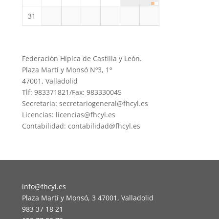
31
Federación Hípica de Castilla y León.
Plaza Martí y Monsó Nº3, 1º
47001, Valladolid
Tlf: 983371821/Fax: 983330045
Secretaria: secretariogeneral@fhcyl.es
Licencias: licencias@fhcyl.es
Contabilidad: contabilidad@fhcyl.es
info@fhcyl.es
Plaza Martí y Monsó, 3 47001, Valladolid
983 37 18 21