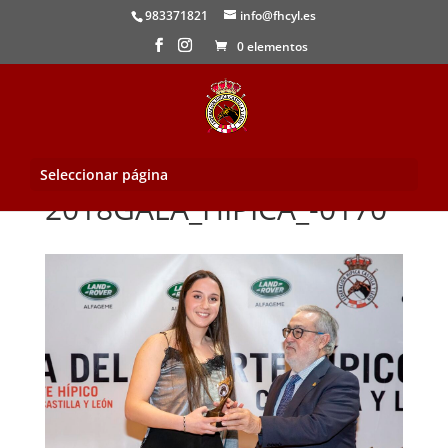
983371821
info@fhcyl.es
0 elementos
Seleccionar página
2018GALA_HIPICA_-0170