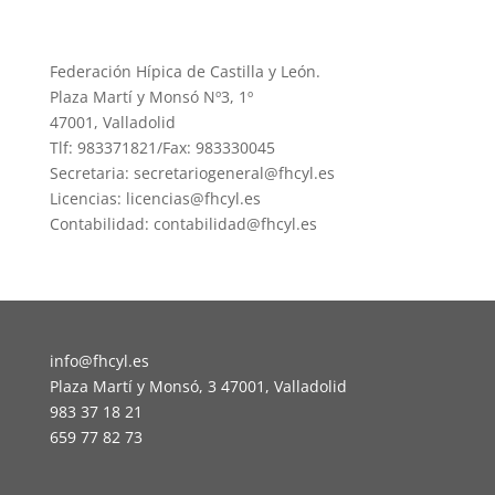
Federación Hípica de Castilla y León.
Plaza Martí y Monsó Nº3, 1º
47001, Valladolid
Tlf: 983371821/Fax: 983330045
Secretaria: secretariogeneral@fhcyl.es
Licencias: licencias@fhcyl.es
Contabilidad: contabilidad@fhcyl.es
info@fhcyl.es
Plaza Martí y Monsó, 3 47001, Valladolid
983 37 18 21
659 77 82 73