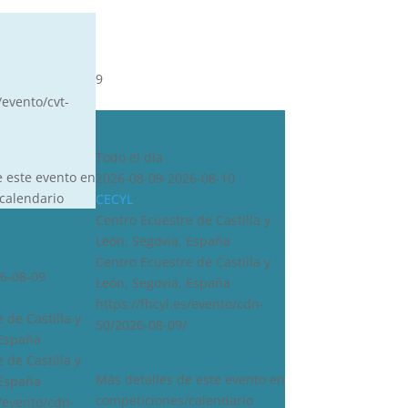
9
/evento/cvt-
CDN***
Todo el día
e este evento en
2026-08-09-2026-08-10
calendario
CECYL
Centro Ecuestre de Castilla y
León, Segovia, España
Centro Ecuestre de Castilla y
6-08-09
León, Segovia, España
https://fhcyl.es/evento/cdn-
 de Castilla y
50/2026-08-09/
 España
 de Castilla y
Más detalles de este evento en
 España
competiciones/calendario
s/evento/cdn-