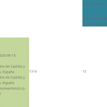
50/2026-08-08/
Más detalles d
competiciones/
026-08-13
re de Castilla y
13
14
15
a, España
re de Castilla y
a, España
.es/evento/cst-cj-
/