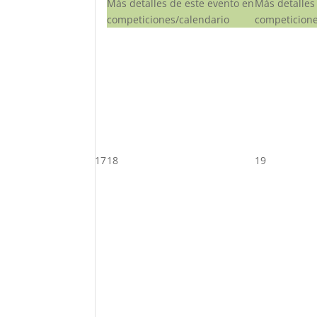
Más detalles de este evento en
Más detalles
competiciones/calendario
competicione
17
18
19