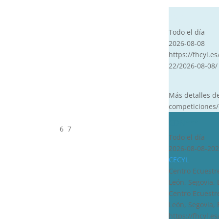
CVT
Todo el día
2026-08-08
https://fhcyl.es
22/2026-08-08/
Más detalles d
competiciones/
CDN***
6
7
Todo el día
2026-08-08-202
CECYL
Centro Ecuestre
León, Segovia,
Centro Ecuestre
León, Segovia,
https://fhcyl.e