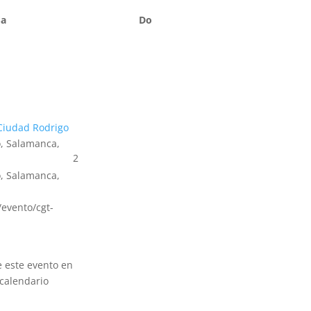
Sa
Do
Ciudad Rodrigo
, Salamanca,
2
, Salamanca,
s/evento/cgt-
e este evento en
calendario