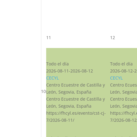
11
12
CST CJ
CST CJ
Todo el día
Todo el día
2026-08-11-2026-08-12
2026-08-12-2
CECYL
CECYL
Centro Ecuestre de Castilla y
Centro Ecuest
10
León, Segovia, España
León, Segovi
Centro Ecuestre de Castilla y
Centro Ecuest
León, Segovia, España
León, Segovi
https://fhcyl.es/evento/cst-cj-
https://fhcyl
7/2026-08-11/
7/2026-08-12