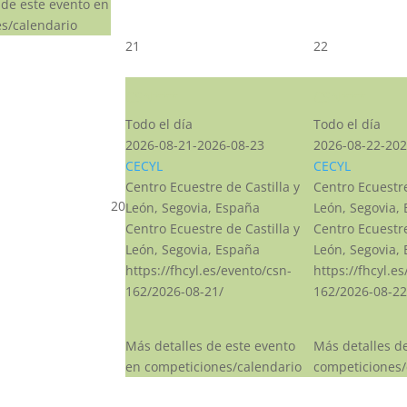
 de este evento en
s/calendario
21
22
CSN***
CSN***
Todo el día
Todo el día
2026-08-21-2026-08-23
2026-08-22-202
CECYL
CECYL
Centro Ecuestre de Castilla y
Centro Ecuestre
20
León, Segovia, España
León, Segovia,
Centro Ecuestre de Castilla y
Centro Ecuestre
León, Segovia, España
León, Segovia,
https://fhcyl.es/evento/csn-
https://fhcyl.e
162/2026-08-21/
162/2026-08-22
Más detalles de este evento
Más detalles d
en competiciones/calendario
competiciones/