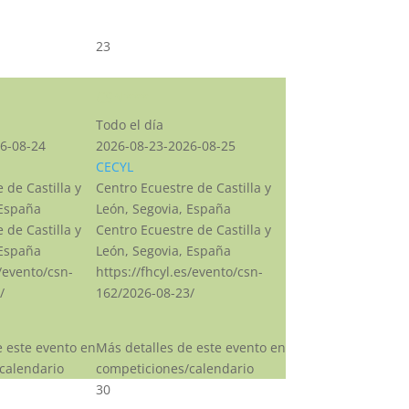
23
CSN***
Todo el día
6-08-24
2026-08-23-2026-08-25
CECYL
 de Castilla y
Centro Ecuestre de Castilla y
 España
León, Segovia, España
 de Castilla y
Centro Ecuestre de Castilla y
 España
León, Segovia, España
s/evento/csn-
https://fhcyl.es/evento/csn-
/
162/2026-08-23/
e este evento en
Más detalles de este evento en
calendario
competiciones/calendario
30