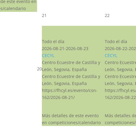
 de este evento en
s/calendario
21
22
CSN***
CSN***
Todo el día
Todo el día
2026-08-21-2026-08-23
2026-08-22-202
CECYL
CECYL
Centro Ecuestre de Castilla y
Centro Ecuestre
20
León, Segovia, España
León, Segovia,
Centro Ecuestre de Castilla y
Centro Ecuestre
León, Segovia, España
León, Segovia,
https://fhcyl.es/evento/csn-
https://fhcyl.e
162/2026-08-21/
162/2026-08-22
Más detalles de este evento
Más detalles d
en competiciones/calendario
competiciones/