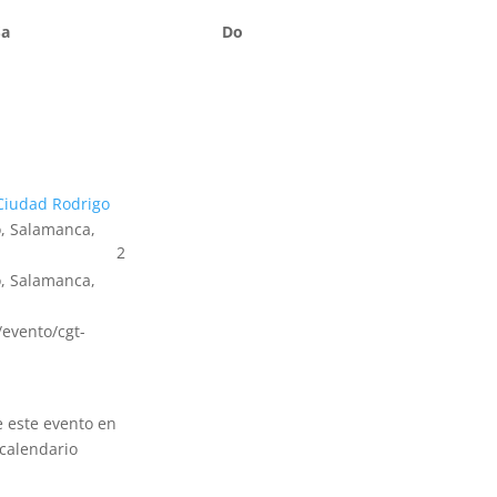
Sa
Do
Ciudad Rodrigo
, Salamanca,
2
, Salamanca,
s/evento/cgt-
e este evento en
calendario