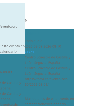
9
/evento/cvt-
CDN***
Todo el día
e este evento en
2026-08-09-2026-08-10
calendario
CECYL
Centro Ecuestre de Castilla y
León, Segovia, España
Centro Ecuestre de Castilla y
6-08-09
León, Segovia, España
https://fhcyl.es/evento/cdn-
 de Castilla y
50/2026-08-09/
 España
 de Castilla y
Más detalles de este evento en
 España
competiciones/calendario
s/evento/cdn-