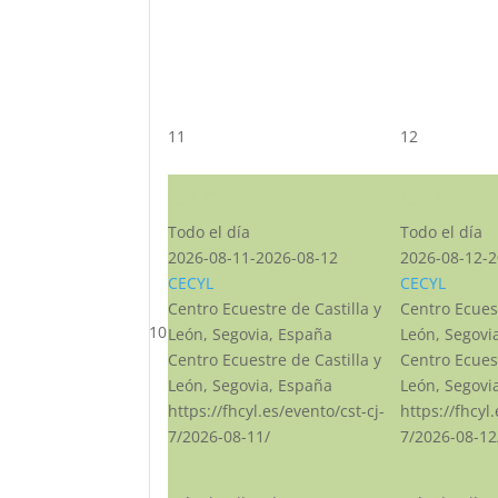
11
12
CST CJ
CST CJ
Todo el día
Todo el día
2026-08-11-2026-08-12
2026-08-12-2
CECYL
CECYL
Centro Ecuestre de Castilla y
Centro Ecuest
10
León, Segovia, España
León, Segovi
Centro Ecuestre de Castilla y
Centro Ecuest
León, Segovia, España
León, Segovi
https://fhcyl.es/evento/cst-cj-
https://fhcyl
7/2026-08-11/
7/2026-08-12