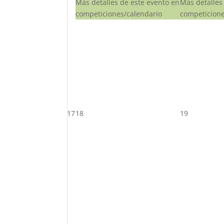
Más detalles de este evento en
Más detalles
competiciones/calendario
competicione
17
18
19