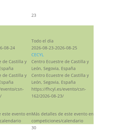
23
CSN***
Todo el día
6-08-24
2026-08-23-2026-08-25
CECYL
 de Castilla y
Centro Ecuestre de Castilla y
 España
León, Segovia, España
 de Castilla y
Centro Ecuestre de Castilla y
 España
León, Segovia, España
s/evento/csn-
https://fhcyl.es/evento/csn-
/
162/2026-08-23/
e este evento en
Más detalles de este evento en
calendario
competiciones/calendario
30