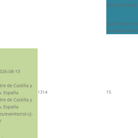
50/2026-08-08/
Más detalles d
competiciones/
026-08-13
re de Castilla y
13
14
15
a, España
re de Castilla y
a, España
.es/evento/cst-cj-
/