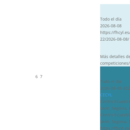
CVT
Todo el día
2026-08-08
https://fhcyl.es
22/2026-08-08/
Más detalles d
competiciones/
CDN***
6
7
Todo el día
2026-08-08-202
CECYL
Centro Ecuestre
León, Segovia,
Centro Ecuestre
León, Segovia,
https://fhcyl.e