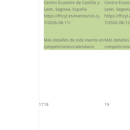
Centro Ecuestre de Castilla y
Centro Ecuest
León, Segovia, España
León, Segovi
https://fhcyl.es/evento/cst-cj-
https://fhcyl
7/2026-08-11/
7/2026-08-12
Más detalles de este evento en
Más detalles
competiciones/calendario
competicione
17
18
19