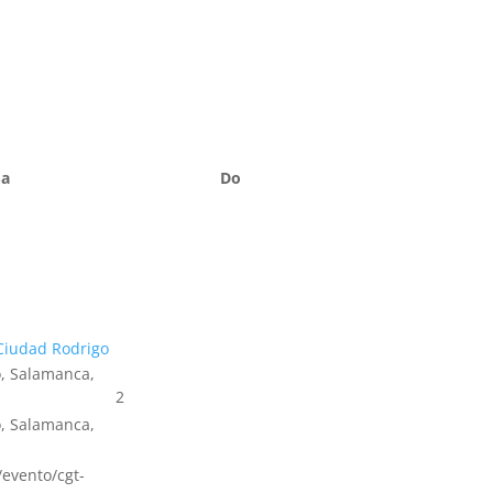
Sa
Do
Ciudad Rodrigo
, Salamanca,
2
, Salamanca,
s/evento/cgt-