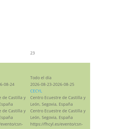
23
CSN***
Todo el día
6-08-24
2026-08-23-2026-08-25
CECYL
 de Castilla y
Centro Ecuestre de Castilla y
 España
León, Segovia, España
 de Castilla y
Centro Ecuestre de Castilla y
 España
León, Segovia, España
s/evento/csn-
https://fhcyl.es/evento/csn-