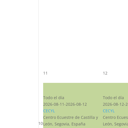
11
12
CST CJ
CST CJ
Todo el día
Todo el día
2026-08-11-2026-08-12
2026-08-12-2
CECYL
CECYL
Centro Ecuestre de Castilla y
Centro Ecuest
10
León, Segovia, España
León, Segovi