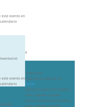
e este evento en
calendario
9
/evento/cvt-
CDN***
Todo el día
e este evento en
2026-08-09-2026-08-10
calendario
CECYL
Centro Ecuestre de Castilla y
León, Segovia, España
Centro Ecuestre de Castilla y
6-08-09
León, Segovia, España