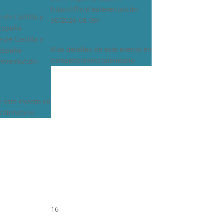
https://fhcyl.es/evento/cdn-
 de Castilla y
50/2026-08-09/
 España
 de Castilla y
Más detalles de este evento en
 España
competiciones/calendario
s/evento/cdn-
e este evento en
calendario
16