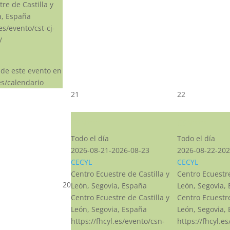
re de Castilla y
a, España
.es/evento/cst-cj-
/
 de este evento en
s/calendario
21
22
CSN***
CSN***
Todo el día
Todo el día
2026-08-21-2026-08-23
2026-08-22-202
CECYL
CECYL
Centro Ecuestre de Castilla y
Centro Ecuestre
20
León, Segovia, España
León, Segovia,
Centro Ecuestre de Castilla y
Centro Ecuestre
León, Segovia, España
León, Segovia,
https://fhcyl.es/evento/csn-
https://fhcyl.e