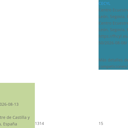
CECYL
Centro Ecuestre
León, Segovia,
Centro Ecuestre
León, Segovia,
https://fhcyl.e
50/2026-08-08/
Más detalles d
competiciones/
026-08-13
re de Castilla y
13
14
15
a, España