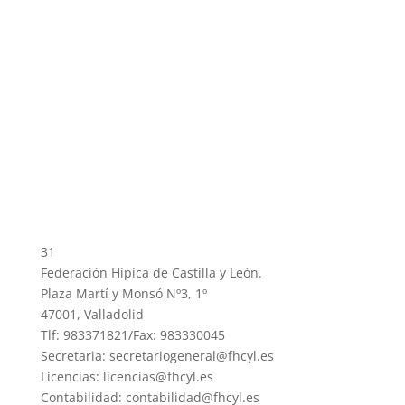
31
Federación Hípica de Castilla y León.
Plaza Martí y Monsó Nº3, 1º
47001, Valladolid
Tlf: 983371821/Fax: 983330045
Secretaria: secretariogeneral@fhcyl.es
Licencias: licencias@fhcyl.es
Contabilidad: contabilidad@fhcyl.es