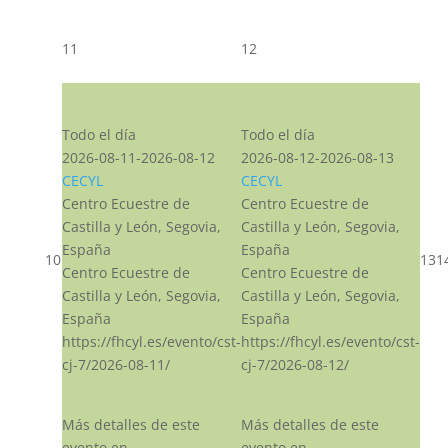
11
12
CST CJ
CST CJ
Todo el día
Todo el día
2026-08-11-2026-08-12
2026-08-12-2026-08-13
CECYL
CECYL
Centro Ecuestre de
Centro Ecuestre de
Castilla y León, Segovia,
Castilla y León, Segovia,
España
España
10
13
1
Centro Ecuestre de
Centro Ecuestre de
Castilla y León, Segovia,
Castilla y León, Segovia,
España
España
https://fhcyl.es/evento/cst-
https://fhcyl.es/evento/cst-
cj-7/2026-08-11/
cj-7/2026-08-12/
Más detalles de este
Más detalles de este
evento en
evento en