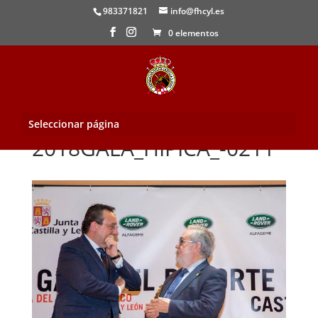
983371821
info@fhcyl.es
0 elementos
Seleccionar página
2018GALA_HIPICA_-0211