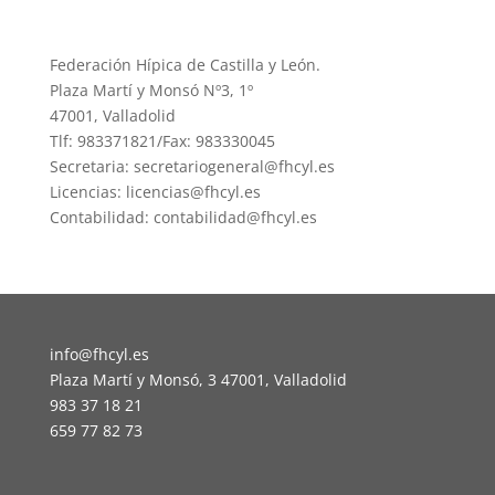
Federación Hípica de Castilla y León.
Plaza Martí y Monsó Nº3, 1º
47001, Valladolid
Tlf: 983371821/Fax: 983330045
Secretaria: secretariogeneral@fhcyl.es
Licencias: licencias@fhcyl.es
Contabilidad: contabilidad@fhcyl.es
info@fhcyl.es
Plaza Martí y Monsó, 3 47001, Valladolid
983 37 18 21
659 77 82 73