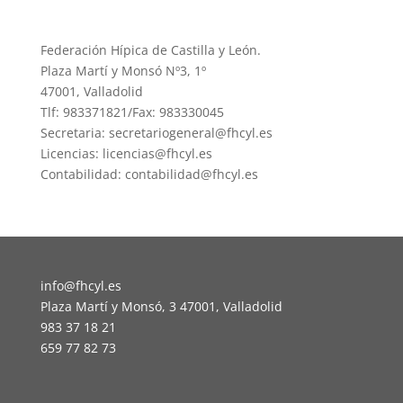
Federación Hípica de Castilla y León.
Plaza Martí y Monsó Nº3, 1º
47001, Valladolid
Tlf: 983371821/Fax: 983330045
Secretaria: secretariogeneral@fhcyl.es
Licencias: licencias@fhcyl.es
Contabilidad: contabilidad@fhcyl.es
info@fhcyl.es
Plaza Martí y Monsó, 3 47001, Valladolid
983 37 18 21
659 77 82 73