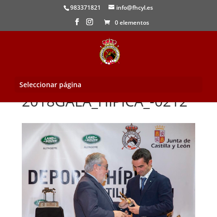
983371821
info@fhcyl.es
0 elementos
Seleccionar página
2018GALA_HIPICA_-0212