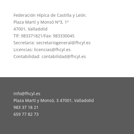
Federación Hípica de Castilla y León.
Plaza Martí y Monsó Nº3, 1º
47001, Valladolid
Tlf: 983371821/Fax: 983330045
Secretaria: secretariogeneral@fhcyl.es
Licencias: licencias@fhcyl.es
Contabilidad: contabilidad@fhcyl.es
info@fhcyl.es
Plaza Martí y Monsó, 3 47001, Valladolid
983 37 18 21
659 77 82 73