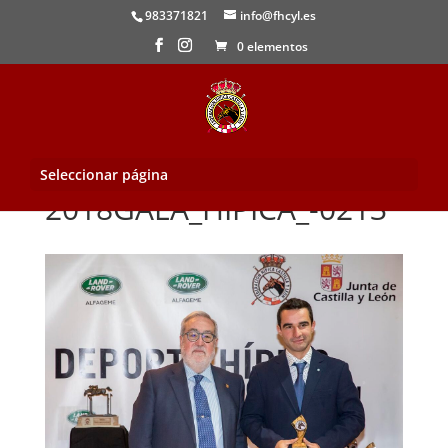
983371821
info@fhcyl.es
0 elementos
Seleccionar página
2018GALA_HIPICA_-0213