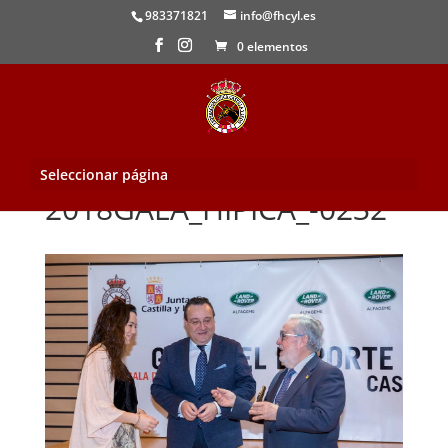
983371821
info@fhcyl.es
0 elementos
Seleccionar página
2018GALA_HIPICA_-0232