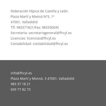
Federación Hípica de Castilla y León.
Plaza Martí y Monsó Nº3, 1º
47001, Valladolid
Tlf: 983371821/Fax: 983330045
Secretaria: secretariogeneral@fhcyl.es
Licencias: licencias@fhcyl.es
Contabilidad: contabilidad@fhcyl.es
info@fhcyl.es
Plaza Martí y Monsó, 3 47001, Valladolid
983 37 18 21
659 77 82 73