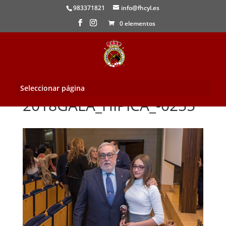
983371821
info@fhcyl.es
0 elementos
Seleccionar página
2018GALA_HIPICA_-0255