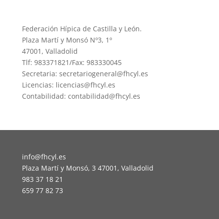
Federación Hípica de Castilla y León.
Plaza Martí y Monsó Nº3, 1º
47001, Valladolid
Tlf: 983371821/Fax: 983330045
Secretaria: secretariogeneral@fhcyl.es
Licencias: licencias@fhcyl.es
Contabilidad: contabilidad@fhcyl.es
info@fhcyl.es
Plaza Martí y Monsó, 3 47001, Valladolid
983 37 18 21
659 77 82 73