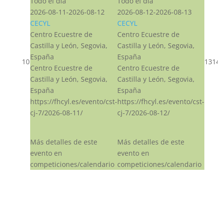
Todo el día
Todo el día
2026-08-11-2026-08-12
2026-08-12-2026-08-13
CECYL
CECYL
Centro Ecuestre de
Centro Ecuestre de
Castilla y León, Segovia,
Castilla y León, Segovia,
España
España
10
13
1
Centro Ecuestre de
Centro Ecuestre de
Castilla y León, Segovia,
Castilla y León, Segovia,
España
España
https://fhcyl.es/evento/cst-
https://fhcyl.es/evento/cst-
cj-7/2026-08-11/
cj-7/2026-08-12/
Más detalles de este
Más detalles de este
evento en
evento en
competiciones/calendario
competiciones/calendario