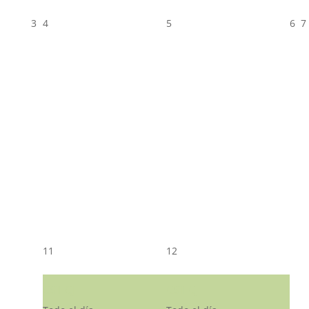
3
4
5
6
7
11
12
CST CJ
CST CJ