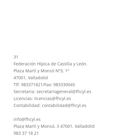
31
Federación Hípica de Castilla y León.
Plaza Martí y Monsó Nº3, 1º
47001, Valladolid
Tlf: 983371821/Fax: 983330045
Secretaria: secretariogeneral@fhcyl.es
Licencias: licencias@fhcyl.es
Contabilidad: contabilidad@fhcyl.es
info@fhcyl.es
Plaza Martí y Monsó, 3 47001, Valladolid
983 37 18 21