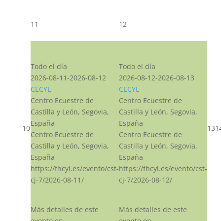
11
12
CST CJ
CST CJ
Todo el día
Todo el día
2026-08-11-2026-08-12
2026-08-12-2026-08-13
CECYL
CECYL
Centro Ecuestre de
Centro Ecuestre de
Castilla y León, Segovia,
Castilla y León, Segovia,
España
España
10
13
1
Centro Ecuestre de
Centro Ecuestre de
Castilla y León, Segovia,
Castilla y León, Segovia,
España
España
https://fhcyl.es/evento/cst-
https://fhcyl.es/evento/cst-
cj-7/2026-08-11/
cj-7/2026-08-12/
Más detalles de este
Más detalles de este
evento en
evento en