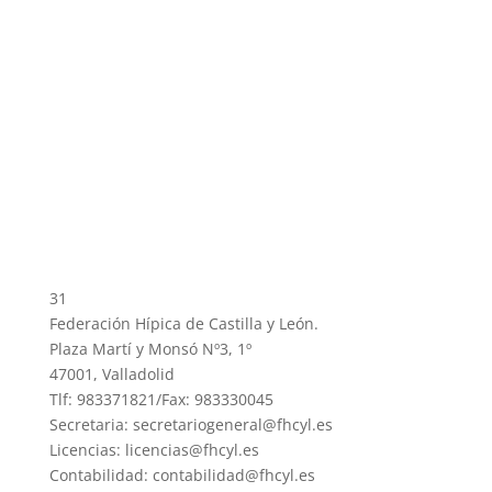
31
Federación Hípica de Castilla y León.
Plaza Martí y Monsó Nº3, 1º
47001, Valladolid
Tlf: 983371821/Fax: 983330045
Secretaria: secretariogeneral@fhcyl.es
Licencias: licencias@fhcyl.es
Contabilidad: contabilidad@fhcyl.es