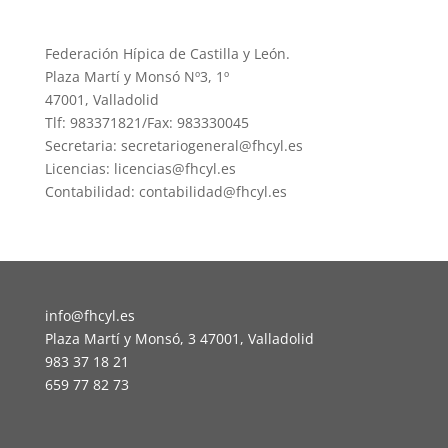
Federación Hípica de Castilla y León.
Plaza Martí y Monsó Nº3, 1º
47001, Valladolid
Tlf: 983371821/Fax: 983330045
Secretaria: secretariogeneral@fhcyl.es
Licencias: licencias@fhcyl.es
Contabilidad: contabilidad@fhcyl.es
info@fhcyl.es
Plaza Martí y Monsó, 3 47001, Valladolid
983 37 18 21
659 77 82 73