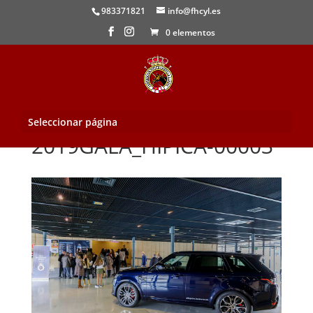
983371821
info@fhcyl.es
0 elementos
Seleccionar página
2019GALA_HIPICA-00003