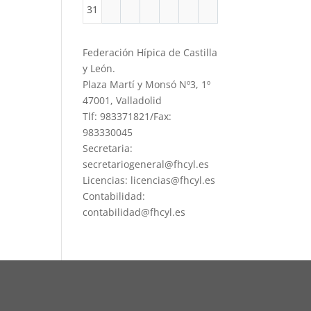
31
Federación Hípica de Castilla
y León.
Plaza Martí y Monsó Nº3, 1º
47001, Valladolid
Tlf: 983371821/Fax:
983330045
Secretaria:
secretariogeneral@fhcyl.es
Licencias: licencias@fhcyl.es
Contabilidad:
contabilidad@fhcyl.es