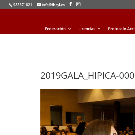
983371821
info@fhcyl.es
Federación
Licencias
Protocolo Acc
2019GALA_HIPICA-000