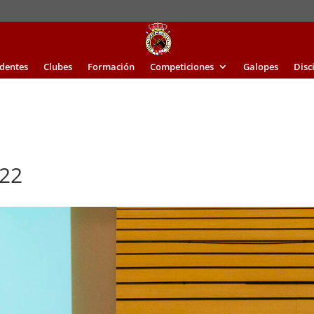
identes
Clubes
Formación
Competiciones
Galopes
Disc
22