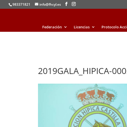
983371821
info@fhcyl.es
Federación
Licencias
Protocolo Acc
2019GALA_HIPICA-000