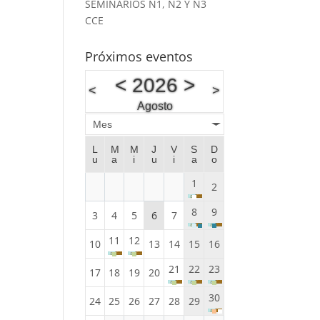
SEMINARIOS N1, N2 Y N3
CCE
Próximos eventos
<
2026
>
<
>
Agosto
Mes
L
M
M
J
V
S
D
u
a
i
u
i
a
o
1
2
8
9
3
4
5
6
7
11
12
10
13
14
15
16
21
22
23
17
18
19
20
30
24
25
26
27
28
29