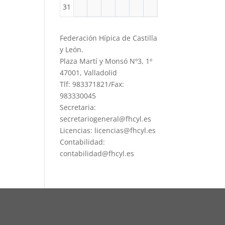
31
Federación Hípica de Castilla
y León.
Plaza Martí y Monsó Nº3, 1º
47001, Valladolid
Tlf: 983371821/Fax:
983330045
Secretaria:
secretariogeneral@fhcyl.es
Licencias: licencias@fhcyl.es
Contabilidad:
contabilidad@fhcyl.es