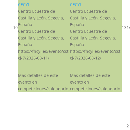
CECYL
CECYL
Centro Ecuestre de
Centro Ecuestre de
Castilla y León, Segovia,
Castilla y León, Segovia,
España
España
10
13
1
Centro Ecuestre de
Centro Ecuestre de
Castilla y León, Segovia,
Castilla y León, Segovia,
España
España
https://fhcyl.es/evento/cst-
https://fhcyl.es/evento/cst-
cj-7/2026-08-11/
cj-7/2026-08-12/
Más detalles de este
Más detalles de este
evento en
evento en
competiciones/calendario
competiciones/calendario
2