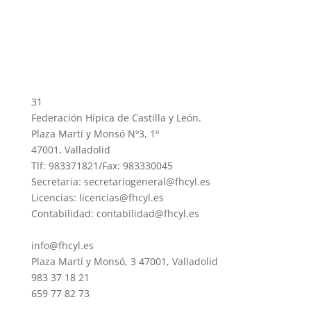
31
Federación Hípica de Castilla y León.
Plaza Martí y Monsó Nº3, 1º
47001, Valladolid
Tlf: 983371821/Fax: 983330045
Secretaria: secretariogeneral@fhcyl.es
Licencias: licencias@fhcyl.es
Contabilidad: contabilidad@fhcyl.es
info@fhcyl.es
Plaza Martí y Monsó, 3 47001, Valladolid
983 37 18 21
659 77 82 73