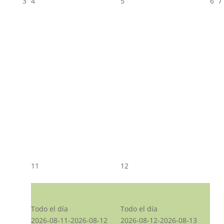
3
4
5
6
7
11
12
CST CJ
CST CJ
Todo el día
Todo el día
2026-08-11-2026-08-12
2026-08-12-2026-08-13