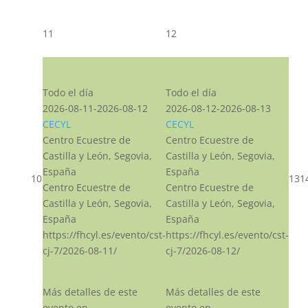
11
12
CST CJ
CST CJ
Todo el día
Todo el día
2026-08-11-2026-08-12
2026-08-12-2026-08-13
CECYL
CECYL
Centro Ecuestre de
Centro Ecuestre de
Castilla y León, Segovia,
Castilla y León, Segovia,
España
España
10
13
1
Centro Ecuestre de
Centro Ecuestre de
Castilla y León, Segovia,
Castilla y León, Segovia,
España
España
https://fhcyl.es/evento/cst-
https://fhcyl.es/evento/cst-
cj-7/2026-08-11/
cj-7/2026-08-12/
Más detalles de este
Más detalles de este
evento en
evento en