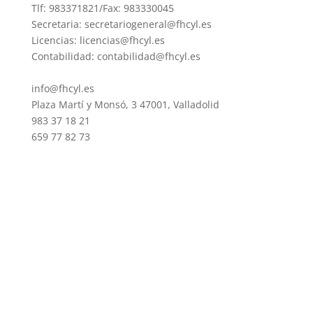
Tlf: 983371821/Fax: 983330045
Secretaria: secretariogeneral@fhcyl.es
Licencias: licencias@fhcyl.es
Contabilidad: contabilidad@fhcyl.es
info@fhcyl.es
Plaza Martí y Monsó, 3 47001, Valladolid
983 37 18 21
659 77 82 73