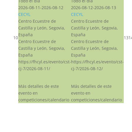
Todo el día
Todo el día
2026-08-11-2026-08-12
2026-08-12-2026-08-13
CECYL
CECYL
Centro Ecuestre de
Centro Ecuestre de
Castilla y León, Segovia,
Castilla y León, Segovia,
España
España
10
13
1
Centro Ecuestre de
Centro Ecuestre de
Castilla y León, Segovia,
Castilla y León, Segovia,
España
España
https://fhcyl.es/evento/cst-
https://fhcyl.es/evento/cst-
cj-7/2026-08-11/
cj-7/2026-08-12/
Más detalles de este
Más detalles de este
evento en
evento en
competiciones/calendario
competiciones/calendario