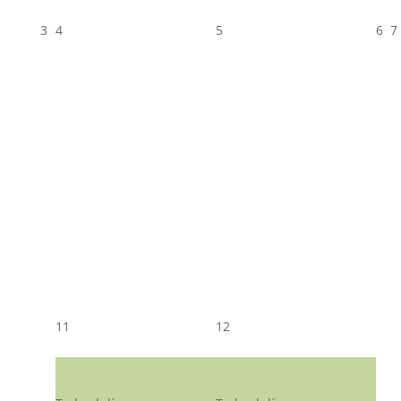
3
4
5
6
7
11
12
CST CJ
CST CJ