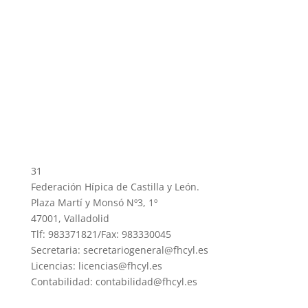
31
Federación Hípica de Castilla y León.
Plaza Martí y Monsó Nº3, 1º
47001, Valladolid
Tlf: 983371821/Fax: 983330045
Secretaria: secretariogeneral@fhcyl.es
Licencias: licencias@fhcyl.es
Contabilidad: contabilidad@fhcyl.es