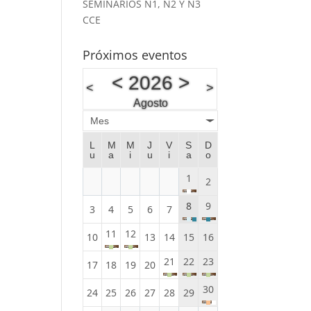
SEMINARIOS N1, N2 Y N3
CCE
Próximos eventos
<
2026
>
<
>
Agosto
Mes
L
M
M
J
V
S
D
u
a
i
u
i
a
o
1
2
8
9
3
4
5
6
7
11
12
10
13
14
15
16
21
22
23
17
18
19
20
30
24
25
26
27
28
29