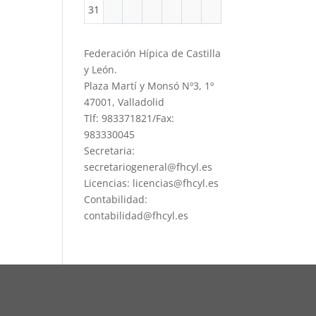
31
Federación Hípica de Castilla
y León.
Plaza Martí y Monsó Nº3, 1º
47001, Valladolid
Tlf: 983371821/Fax:
983330045
Secretaria:
secretariogeneral@fhcyl.es
Licencias: licencias@fhcyl.es
Contabilidad:
contabilidad@fhcyl.es