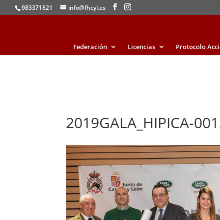
983371821
info@fhcyl.es
Federación
Licencias
Protocolo Acc
2019GALA_HIPICA-001