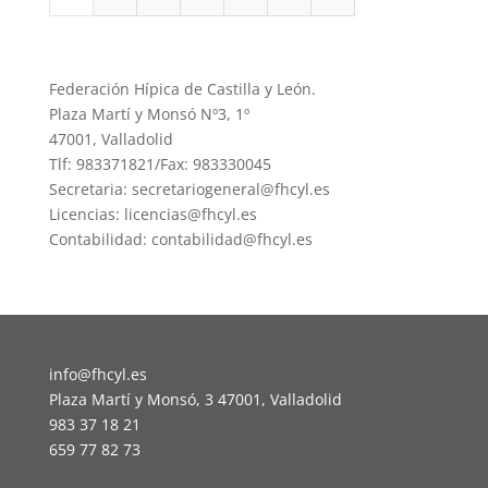
Federación Hípica de Castilla y León.
Plaza Martí y Monsó Nº3, 1º
47001, Valladolid
Tlf: 983371821/Fax: 983330045
Secretaria: secretariogeneral@fhcyl.es
Licencias: licencias@fhcyl.es
Contabilidad: contabilidad@fhcyl.es
info@fhcyl.es
Plaza Martí y Monsó, 3 47001, Valladolid
983 37 18 21
659 77 82 73