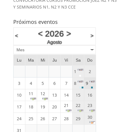
CONVOCATORIA CURSOS PROMOCION JUEZ N2 Y N3
Y SEMINARIOS N1, N2 Y N3 CCE
Próximos eventos
<
2026
>
<
>
Agosto
Mes
Lu
Ma
Mi
Ju
Vi
Sa
Do
1
2
3
4
5
6
7
8
9
11
12
10
13
14
15
16
21
22
23
17
18
19
20
30
24
25
26
27
28
29
31