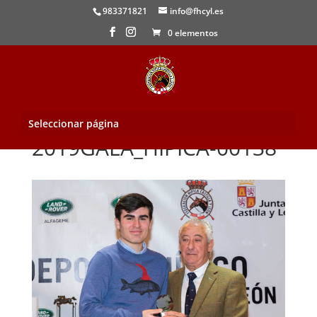
983371821
info@fhcyl.es
0 elementos
Seleccionar página
2019GALA_HIPICA-00138