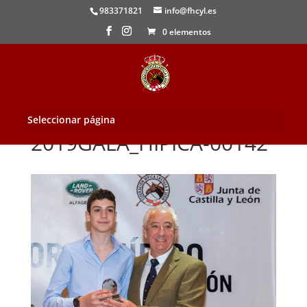
983371821
info@fhcyl.es
0 elementos
Seleccionar página
2019GALA_HIPICA-00142