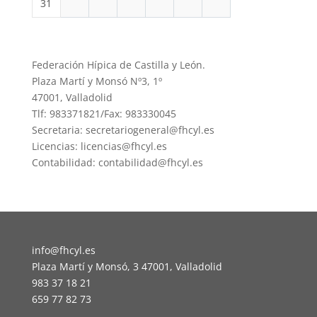
31
Federación Hípica de Castilla y León.
Plaza Martí y Monsó Nº3, 1º
47001, Valladolid
Tlf: 983371821/Fax: 983330045
Secretaria: secretariogeneral@fhcyl.es
Licencias: licencias@fhcyl.es
Contabilidad: contabilidad@fhcyl.es
info@fhcyl.es
Plaza Martí y Monsó, 3 47001, Valladolid
983 37 18 21
659 77 82 73