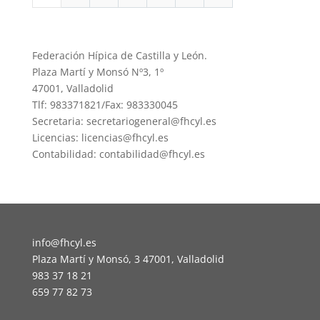
Federación Hípica de Castilla y León.
Plaza Martí y Monsó Nº3, 1º
47001, Valladolid
Tlf: 983371821/Fax: 983330045
Secretaria: secretariogeneral@fhcyl.es
Licencias: licencias@fhcyl.es
Contabilidad: contabilidad@fhcyl.es
info@fhcyl.es
Plaza Martí y Monsó, 3 47001, Valladolid
983 37 18 21
659 77 82 73