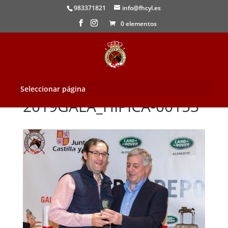
983371821
info@fhcyl.es
0 elementos
Seleccionar página
2019GALA_HIPICA-00153