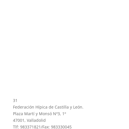
31
Federación Hípica de Castilla y León.
Plaza Martí y Monsó Nº3, 1º
47001, Valladolid
Tlf: 983371821/Fax: 983330045