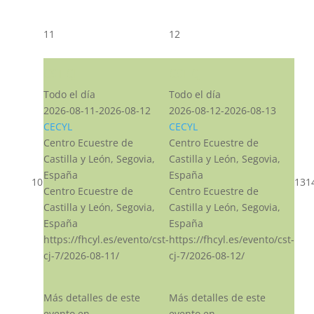
11
12
CST CJ
CST CJ
Todo el día
Todo el día
2026-08-11-2026-08-12
2026-08-12-2026-08-13
CECYL
CECYL
Centro Ecuestre de
Centro Ecuestre de
Castilla y León, Segovia,
Castilla y León, Segovia,
España
España
10
13
1
Centro Ecuestre de
Centro Ecuestre de
Castilla y León, Segovia,
Castilla y León, Segovia,
España
España
https://fhcyl.es/evento/cst-
https://fhcyl.es/evento/cst-
cj-7/2026-08-11/
cj-7/2026-08-12/
Más detalles de este
Más detalles de este
evento en
evento en