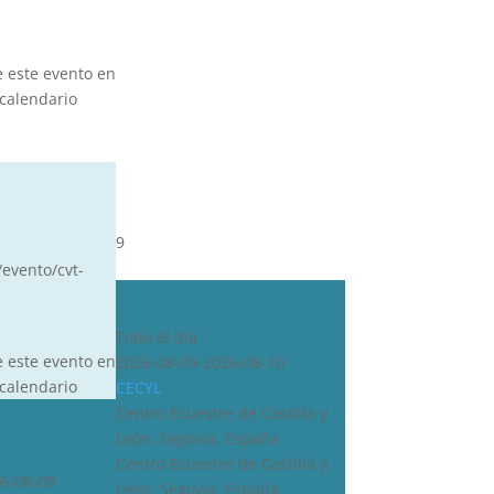
e este evento en
calendario
9
/evento/cvt-
CDN***
Todo el día
e este evento en
2026-08-09-2026-08-10
calendario
CECYL
Centro Ecuestre de Castilla y
León, Segovia, España
Centro Ecuestre de Castilla y
6-08-09
León, Segovia, España