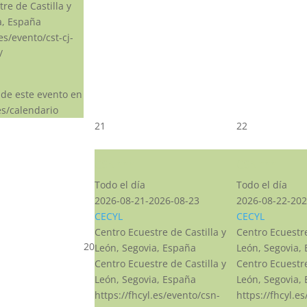
re de Castilla y
a, España
.es/evento/cst-cj-
/
 de este evento en
s/calendario
21
22
CSN***
CSN***
Todo el día
Todo el día
2026-08-21-2026-08-23
2026-08-22-202
CECYL
CECYL
Centro Ecuestre de Castilla y
Centro Ecuestre
20
León, Segovia, España
León, Segovia,
Centro Ecuestre de Castilla y
Centro Ecuestre
León, Segovia, España
León, Segovia,
https://fhcyl.es/evento/csn-
https://fhcyl.e