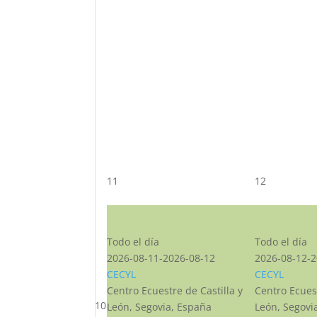
11
12
CST CJ
CST CJ
Todo el día
Todo el día
2026-08-11-2026-08-12
2026-08-12-2
CECYL
CECYL
Centro Ecuestre de Castilla y
Centro Ecuest
10
León, Segovia, España
León, Segovi