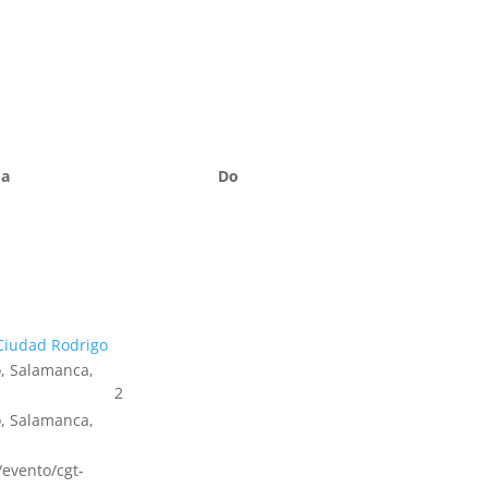
Sa
Do
Ciudad Rodrigo
, Salamanca,
2
, Salamanca,
s/evento/cgt-