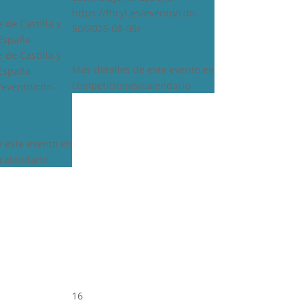
https://fhcyl.es/evento/cdn-
 de Castilla y
50/2026-08-09/
 España
 de Castilla y
Más detalles de este evento en
 España
competiciones/calendario
s/evento/cdn-
e este evento en
calendario
16