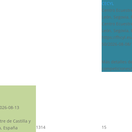
CECYL
Centro Ecuestre
León, Segovia,
Centro Ecuestre
León, Segovia,
https://fhcyl.e
50/2026-08-08/
Más detalles d
competiciones/
026-08-13
re de Castilla y
13
14
15
a, España