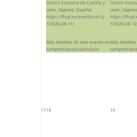
Centro Ecuestre de Castilla y
Centro Ecuest
León, Segovia, España
León, Segovi
https://fhcyl.es/evento/cst-cj-
https://fhcyl
7/2026-08-11/
7/2026-08-12
Más detalles de este evento en
Más detalles
competiciones/calendario
competicione
17
18
19