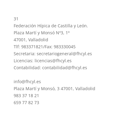
31
Federación Hípica de Castilla y León.
Plaza Martí y Monsó Nº3, 1º
47001, Valladolid
Tlf: 983371821/Fax: 983330045
Secretaria: secretariogeneral@fhcyl.es
Licencias: licencias@fhcyl.es
Contabilidad: contabilidad@fhcyl.es
info@fhcyl.es
Plaza Martí y Monsó, 3 47001, Valladolid
983 37 18 21
659 77 82 73