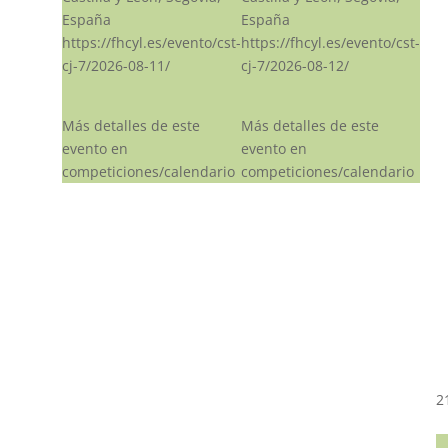
España
España
https://fhcyl.es/evento/cst-
https://fhcyl.es/evento/cst-
cj-7/2026-08-11/
cj-7/2026-08-12/
Más detalles de este
Más detalles de este
evento en
evento en
competiciones/calendario
competiciones/calendario
2