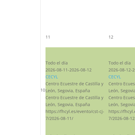
11
12
CST CJ
CST CJ
Todo el día
Todo el día
2026-08-11-2026-08-12
2026-08-12-2
CECYL
CECYL
Centro Ecuestre de Castilla y
Centro Ecuest
10
León, Segovia, España
León, Segovi
Centro Ecuestre de Castilla y
Centro Ecuest
León, Segovia, España
León, Segovi
https://fhcyl.es/evento/cst-cj-
https://fhcyl
7/2026-08-11/
7/2026-08-12