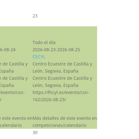
23
CSN***
Todo el día
6-08-24
2026-08-23-2026-08-25
CECYL
 de Castilla y
Centro Ecuestre de Castilla y
 España
León, Segovia, España
 de Castilla y
Centro Ecuestre de Castilla y
 España
León, Segovia, España
s/evento/csn-
https://fhcyl.es/evento/csn-
/
162/2026-08-23/
e este evento en
Más detalles de este evento en
calendario
competiciones/calendario
30