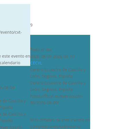
9
/evento/cvt-
CDN***
Todo el día
e este evento en
2026-08-09-2026-08-10
calendario
CECYL
Centro Ecuestre de Castilla y
León, Segovia, España
Centro Ecuestre de Castilla y
6-08-09
León, Segovia, España
https://fhcyl.es/evento/cdn-
 de Castilla y
50/2026-08-09/
 España
 de Castilla y
Más detalles de este evento en
 España
competiciones/calendario
s/evento/cdn-