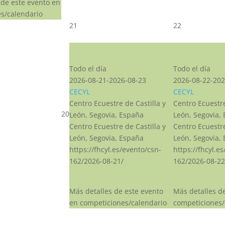
 de este evento en
s/calendario
21
22
CSN***
CSN***
Todo el día
Todo el día
2026-08-21-2026-08-23
2026-08-22-202
CECYL
CECYL
Centro Ecuestre de Castilla y
Centro Ecuestre
20
León, Segovia, España
León, Segovia,
Centro Ecuestre de Castilla y
Centro Ecuestre
León, Segovia, España
León, Segovia,
https://fhcyl.es/evento/csn-
https://fhcyl.e
162/2026-08-21/
162/2026-08-22
Más detalles de este evento
Más detalles d
en competiciones/calendario
competiciones/