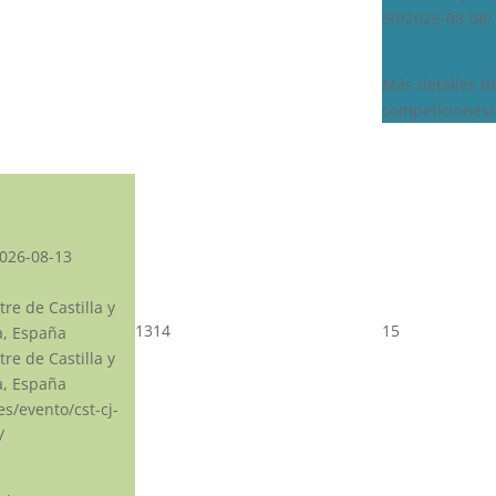
50/2026-08-08/
Más detalles d
competiciones/
026-08-13
re de Castilla y
13
14
15
a, España
re de Castilla y
a, España
.es/evento/cst-cj-
/