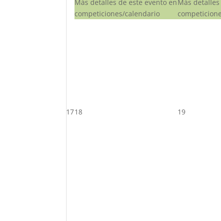
Más detalles de este evento en
Más detalles
competiciones/calendario
competicione
17
18
19