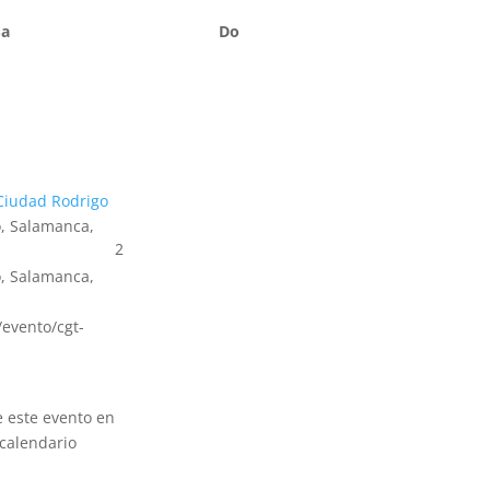
Sa
Do
Ciudad Rodrigo
, Salamanca,
2
, Salamanca,
s/evento/cgt-
e este evento en
calendario