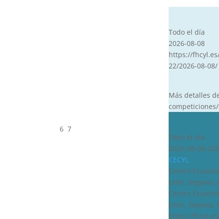
CVT
Todo el día
2026-08-08
https://fhcyl.es
22/2026-08-08/
Más detalles d
competiciones/
CDN***
6
7
Todo el día
2026-08-08-202
CECYL
Centro Ecuestre
León, Segovia,
Centro Ecuestre
León, Segovia,
https://fhcyl.e