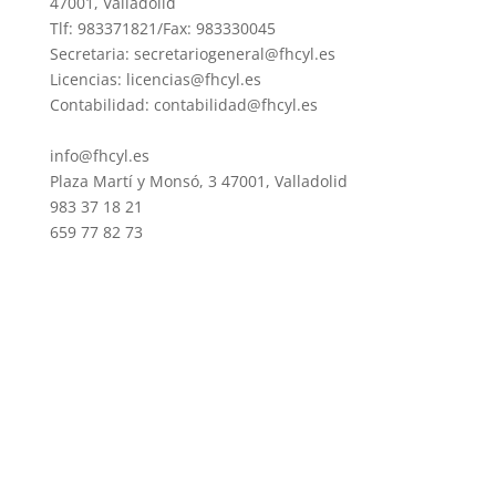
47001, Valladolid
Tlf: 983371821/Fax: 983330045
Secretaria: secretariogeneral@fhcyl.es
Licencias: licencias@fhcyl.es
Contabilidad: contabilidad@fhcyl.es
info@fhcyl.es
Plaza Martí y Monsó, 3 47001, Valladolid
983 37 18 21
659 77 82 73