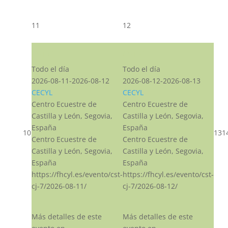
11
12
CST CJ
CST CJ
Todo el día
Todo el día
2026-08-11-2026-08-12
2026-08-12-2026-08-13
CECYL
CECYL
Centro Ecuestre de
Centro Ecuestre de
Castilla y León, Segovia,
Castilla y León, Segovia,
España
España
10
13
1
Centro Ecuestre de
Centro Ecuestre de
Castilla y León, Segovia,
Castilla y León, Segovia,
España
España
https://fhcyl.es/evento/cst-
https://fhcyl.es/evento/cst-
cj-7/2026-08-11/
cj-7/2026-08-12/
Más detalles de este
Más detalles de este