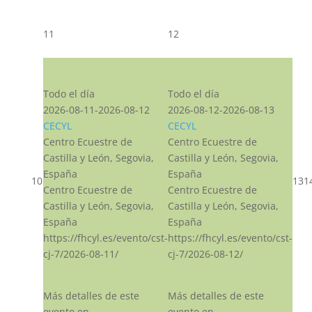
11
12
CST CJ
CST CJ
Todo el día
Todo el día
2026-08-11-2026-08-12
2026-08-12-2026-08-13
CECYL
CECYL
Centro Ecuestre de
Centro Ecuestre de
Castilla y León, Segovia,
Castilla y León, Segovia,
España
España
10
13
1
Centro Ecuestre de
Centro Ecuestre de
Castilla y León, Segovia,
Castilla y León, Segovia,
España
España
https://fhcyl.es/evento/cst-
https://fhcyl.es/evento/cst-
cj-7/2026-08-11/
cj-7/2026-08-12/
Más detalles de este
Más detalles de este
evento en
evento en