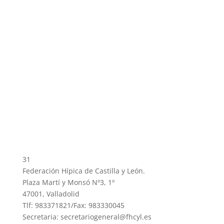
31
Federación Hípica de Castilla y León.
Plaza Martí y Monsó Nº3, 1º
47001, Valladolid
Tlf: 983371821/Fax: 983330045
Secretaria: secretariogeneral@fhcyl.es