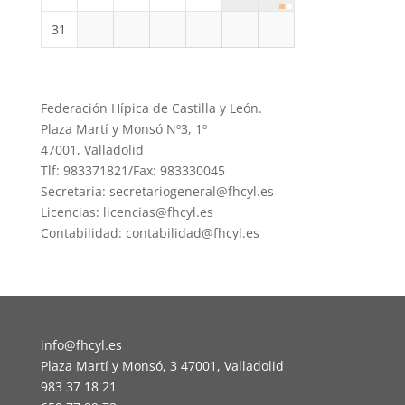
31
Federación Hípica de Castilla y León.
Plaza Martí y Monsó Nº3, 1º
47001, Valladolid
Tlf: 983371821/Fax: 983330045
Secretaria: secretariogeneral@fhcyl.es
Licencias: licencias@fhcyl.es
Contabilidad: contabilidad@fhcyl.es
info@fhcyl.es
Plaza Martí y Monsó, 3 47001, Valladolid
983 37 18 21