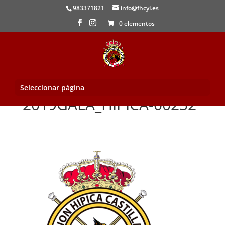
983371821
info@fhcyl.es
0 elementos
Seleccionar página
2019GALA_HIPICA-00252