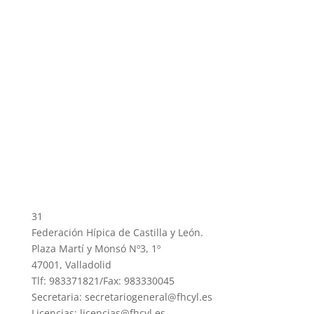
31
Federación Hípica de Castilla y León.
Plaza Martí y Monsó Nº3, 1º
47001, Valladolid
Tlf: 983371821/Fax: 983330045
Secretaria: secretariogeneral@fhcyl.es
Licencias: licencias@fhcyl.es