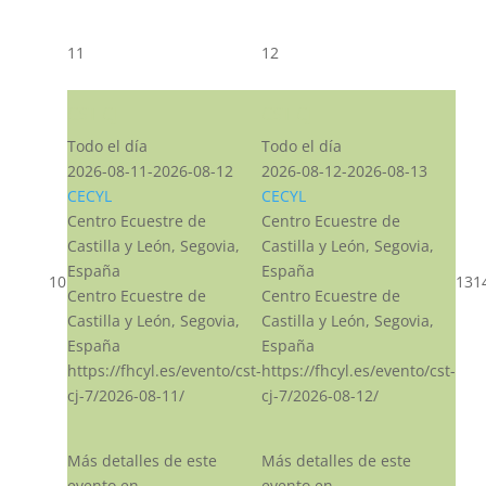
11
12
CST CJ
CST CJ
Todo el día
Todo el día
2026-08-11-2026-08-12
2026-08-12-2026-08-13
CECYL
CECYL
Centro Ecuestre de
Centro Ecuestre de
Castilla y León, Segovia,
Castilla y León, Segovia,
España
España
10
13
1
Centro Ecuestre de
Centro Ecuestre de
Castilla y León, Segovia,
Castilla y León, Segovia,
España
España
https://fhcyl.es/evento/cst-
https://fhcyl.es/evento/cst-
cj-7/2026-08-11/
cj-7/2026-08-12/
Más detalles de este
Más detalles de este
evento en
evento en