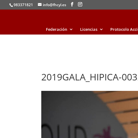
983371821
info@fhcyl.es
Federación
Licencias
Protocolo Acc
2019GALA_HIPICA-003