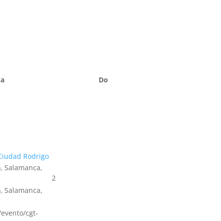
Sa
Do
Ciudad Rodrigo
, Salamanca,
2
, Salamanca,
s/evento/cgt-