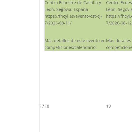
Centro Ecuestre de Castilla y
Centro Ecuest
León, Segovia, España
León, Segovi
https://fhcyl.es/evento/cst-cj-
https://fhcyl
7/2026-08-11/
7/2026-08-12
Más detalles de este evento en
Más detalles
competiciones/calendario
competicione
17
18
19