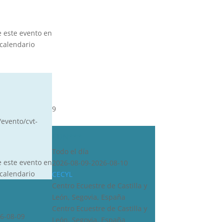
e este evento en
calendario
9
/evento/cvt-
CDN***
Todo el día
e este evento en
2026-08-09-2026-08-10
calendario
CECYL
Centro Ecuestre de Castilla y
León, Segovia, España
Centro Ecuestre de Castilla y
6-08-09
León, Segovia, España