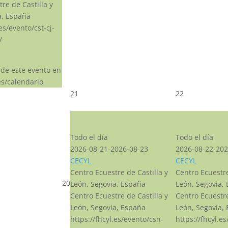
re de Castilla y
a, España
.es/evento/cst-cj-
/
 de este evento en
s/calendario
21
22
CSN***
CSN***
Todo el día
Todo el día
2026-08-21-2026-08-23
2026-08-22-202
CECYL
CECYL
Centro Ecuestre de Castilla y
Centro Ecuestre
20
León, Segovia, España
León, Segovia,
Centro Ecuestre de Castilla y
Centro Ecuestre
León, Segovia, España
León, Segovia,
https://fhcyl.es/evento/csn-
https://fhcyl.e