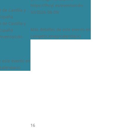
https://fhcyl.es/evento/cdn-
 de Castilla y
50/2026-08-09/
 España
 de Castilla y
Más detalles de este evento en
 España
competiciones/calendario
s/evento/cdn-
e este evento en
calendario
16