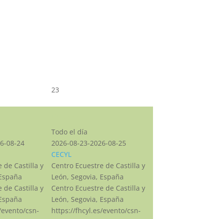
23
CSN***
Todo el día
6-08-24
2026-08-23-2026-08-25
CECYL
 de Castilla y
Centro Ecuestre de Castilla y
 España
León, Segovia, España
 de Castilla y
Centro Ecuestre de Castilla y
 España
León, Segovia, España
s/evento/csn-
https://fhcyl.es/evento/csn-