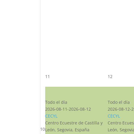
11
12
CST CJ
CST CJ
Todo el día
Todo el día
2026-08-11-2026-08-12
2026-08-12-2
CECYL
CECYL
Centro Ecuestre de Castilla y
Centro Ecuest
10
León, Segovia, España
León, Segovi