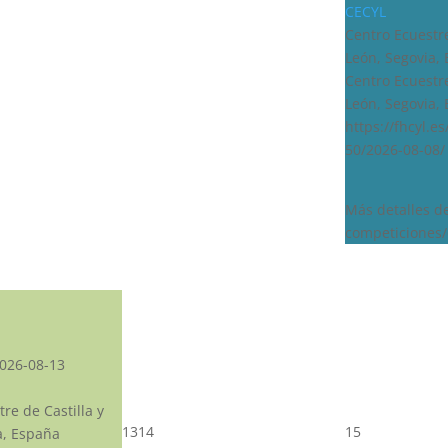
CECYL
Centro Ecuestre
León, Segovia,
Centro Ecuestre
León, Segovia,
https://fhcyl.e
50/2026-08-08/
Más detalles d
competiciones/
026-08-13
re de Castilla y
13
14
15
a, España