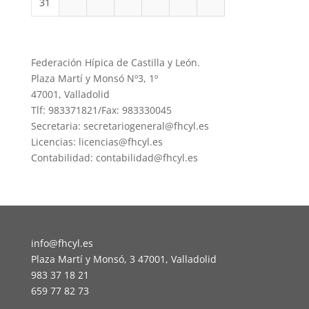
31
Federación Hípica de Castilla y León.
Plaza Martí y Monsó Nº3, 1º
47001, Valladolid
Tlf: 983371821/Fax: 983330045
Secretaria: secretariogeneral@fhcyl.es
Licencias: licencias@fhcyl.es
Contabilidad: contabilidad@fhcyl.es
info@fhcyl.es
Plaza Martí y Monsó, 3 47001, Valladolid
983 37 18 21
659 77 82 73