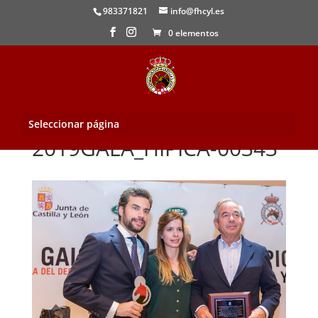
983371821
info@fhcyl.es
0 elementos
Seleccionar página
2019GALA_HIPICA-00343