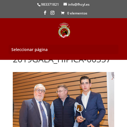
983371821
info@fhcyl.es
0 elementos
Seleccionar página
2019GALA_HIPICA-00357