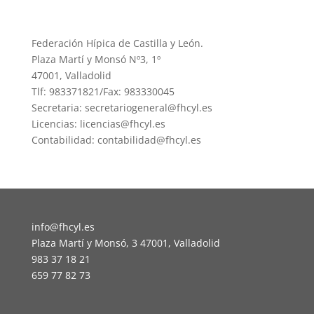
Federación Hípica de Castilla y León.
Plaza Martí y Monsó Nº3, 1º
47001, Valladolid
Tlf: 983371821/Fax: 983330045
Secretaria: secretariogeneral@fhcyl.es
Licencias: licencias@fhcyl.es
Contabilidad: contabilidad@fhcyl.es
info@fhcyl.es
Plaza Martí y Monsó, 3 47001, Valladolid
983 37 18 21
659 77 82 73