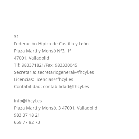
31
Federación Hípica de Castilla y León.
Plaza Martí y Monsó Nº3, 1º
47001, Valladolid
Tlf: 983371821/Fax: 983330045
Secretaria: secretariogeneral@fhcyl.es
Licencias: licencias@fhcyl.es
Contabilidad: contabilidad@fhcyl.es
info@fhcyl.es
Plaza Martí y Monsó, 3 47001, Valladolid
983 37 18 21
659 77 82 73