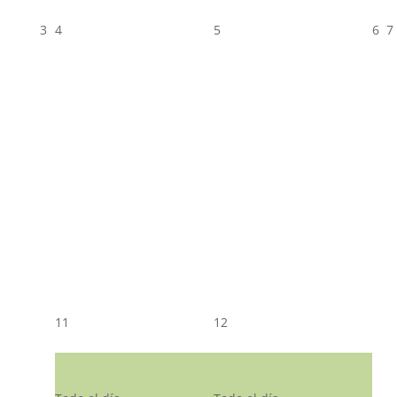
3
4
5
6
7
11
12
CST CJ
CST CJ