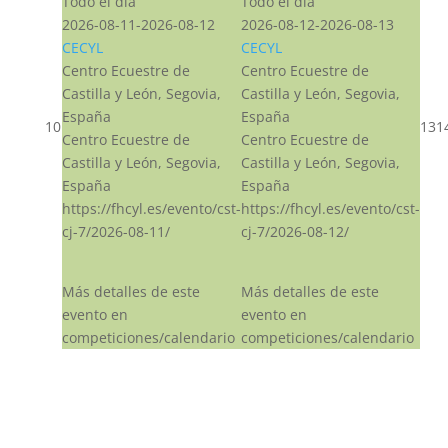
Todo el día
Todo el día
2026-08-11-2026-08-12
2026-08-12-2026-08-13
CECYL
CECYL
Centro Ecuestre de
Centro Ecuestre de
Castilla y León, Segovia,
Castilla y León, Segovia,
España
España
10
13
1
Centro Ecuestre de
Centro Ecuestre de
Castilla y León, Segovia,
Castilla y León, Segovia,
España
España
https://fhcyl.es/evento/cst-
https://fhcyl.es/evento/cst-
cj-7/2026-08-11/
cj-7/2026-08-12/
Más detalles de este
Más detalles de este
evento en
evento en
competiciones/calendario
competiciones/calendario