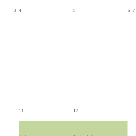
3
4
5
6
7
11
12
CST CJ
CST CJ