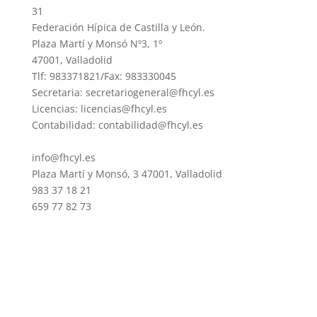
31
Federación Hípica de Castilla y León.
Plaza Martí y Monsó Nº3, 1º
47001, Valladolid
Tlf: 983371821/Fax: 983330045
Secretaria: secretariogeneral@fhcyl.es
Licencias: licencias@fhcyl.es
Contabilidad: contabilidad@fhcyl.es
info@fhcyl.es
Plaza Martí y Monsó, 3 47001, Valladolid
983 37 18 21
659 77 82 73