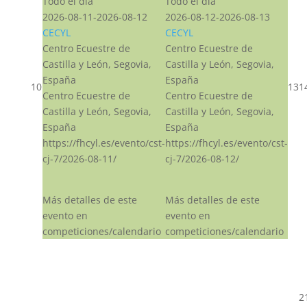
Todo el día
Todo el día
2026-08-11-2026-08-12
2026-08-12-2026-08-13
CECYL
CECYL
Centro Ecuestre de
Centro Ecuestre de
Castilla y León, Segovia,
Castilla y León, Segovia,
España
España
10
13
1
Centro Ecuestre de
Centro Ecuestre de
Castilla y León, Segovia,
Castilla y León, Segovia,
España
España
https://fhcyl.es/evento/cst-
https://fhcyl.es/evento/cst-
cj-7/2026-08-11/
cj-7/2026-08-12/
Más detalles de este
Más detalles de este
evento en
evento en
competiciones/calendario
competiciones/calendario
2