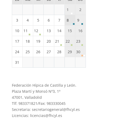
1
2
3
4
5
6
7
8
9
10
11
12
13
14
15
16
17
18
19
20
21
22
23
24
25
26
27
28
29
30
31
Federación Hípica de Castilla y León.
Plaza Martí y Monsó Nº3, 1º
47001, Valladolid
Tlf: 983371821/Fax: 983330045
Secretaria: secretariogeneral@fhcyl.es
Licencias: licencias@fhcyl.es