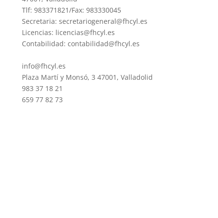
Tlf: 983371821/Fax: 983330045
Secretaria: secretariogeneral@fhcyl.es
Licencias: licencias@fhcyl.es
Contabilidad: contabilidad@fhcyl.es
info@fhcyl.es
Plaza Martí y Monsó, 3 47001, Valladolid
983 37 18 21
659 77 82 73