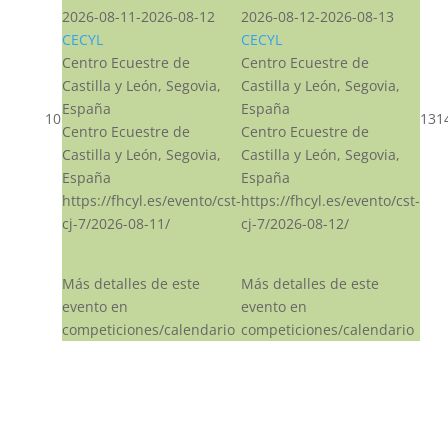
2026-08-11-2026-08-12
2026-08-12-2026-08-13
CECYL
CECYL
Centro Ecuestre de
Centro Ecuestre de
Castilla y León, Segovia,
Castilla y León, Segovia,
España
España
10
13
1
Centro Ecuestre de
Centro Ecuestre de
Castilla y León, Segovia,
Castilla y León, Segovia,
España
España
https://fhcyl.es/evento/cst-
https://fhcyl.es/evento/cst-
cj-7/2026-08-11/
cj-7/2026-08-12/
Más detalles de este
Más detalles de este
evento en
evento en
competiciones/calendario
competiciones/calendario