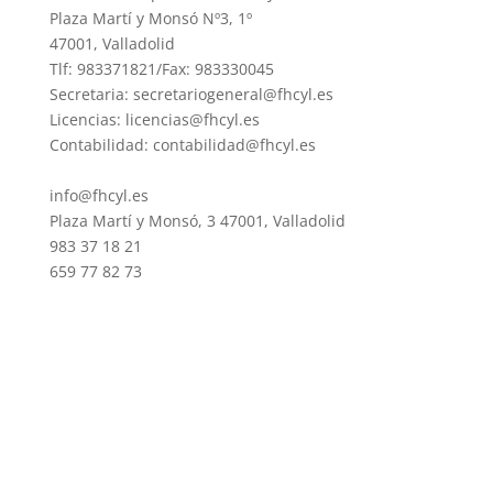
Plaza Martí y Monsó Nº3, 1º
47001, Valladolid
Tlf: 983371821/Fax: 983330045
Secretaria: secretariogeneral@fhcyl.es
Licencias: licencias@fhcyl.es
Contabilidad: contabilidad@fhcyl.es
info@fhcyl.es
Plaza Martí y Monsó, 3 47001, Valladolid
983 37 18 21
659 77 82 73