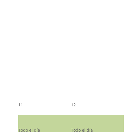
11
12
CST CJ
CST CJ
Todo el día
Todo el día