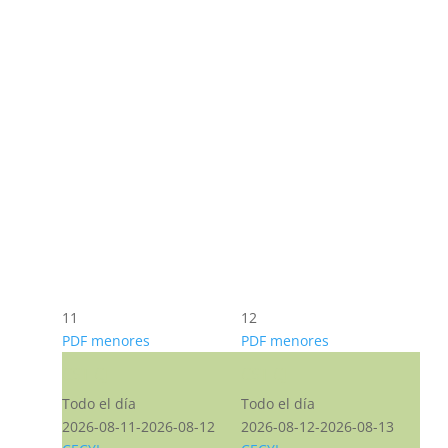
11
12
PDF menores
PDF menores
CST CJ
CST CJ
Todo el día
Todo el día
2026-08-11-2026-08-12
2026-08-12-2026-08-13