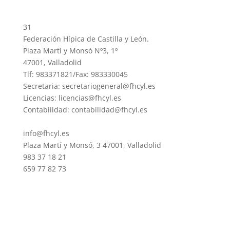
31
Federación Hípica de Castilla y León.
Plaza Martí y Monsó Nº3, 1º
47001, Valladolid
Tlf: 983371821/Fax: 983330045
Secretaria: secretariogeneral@fhcyl.es
Licencias: licencias@fhcyl.es
Contabilidad: contabilidad@fhcyl.es
info@fhcyl.es
Plaza Martí y Monsó, 3 47001, Valladolid
983 37 18 21
659 77 82 73