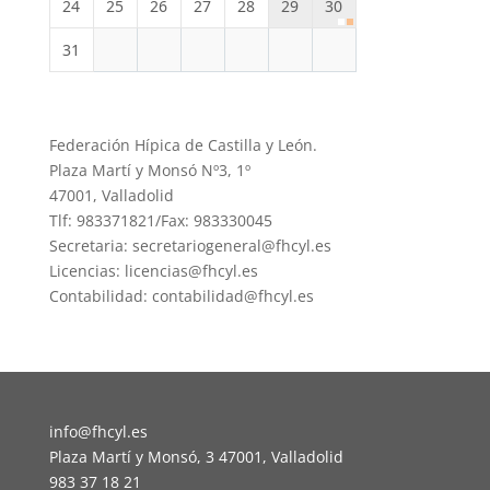
24
25
26
27
28
29
30
31
Federación Hípica de Castilla y León.
Plaza Martí y Monsó Nº3, 1º
47001, Valladolid
Tlf: 983371821/Fax: 983330045
Secretaria: secretariogeneral@fhcyl.es
Licencias: licencias@fhcyl.es
Contabilidad: contabilidad@fhcyl.es
info@fhcyl.es
Plaza Martí y Monsó, 3 47001, Valladolid
983 37 18 21