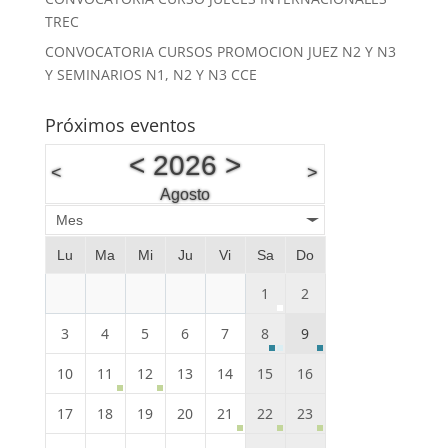
TREC
CONVOCATORIA CURSOS PROMOCION JUEZ N2 Y N3
Y SEMINARIOS N1, N2 Y N3 CCE
Próximos eventos
<
2026
>
<
>
Agosto
Mes
Lu
Ma
Mi
Ju
Vi
Sa
Do
1
2
3
4
5
6
7
8
9
10
11
12
13
14
15
16
17
18
19
20
21
22
23