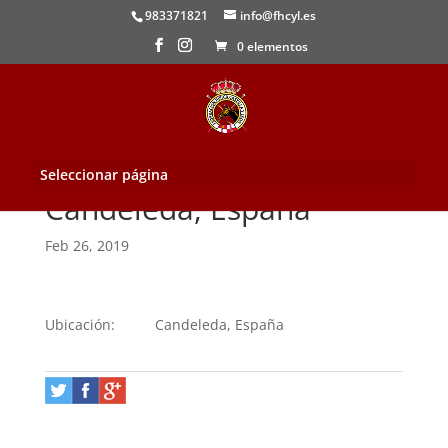
983371821
info@fhcyl.es
0 elementos
Seleccionar página
Candeleda, España
Feb 26, 2019
Ubicación:
Candeleda, España