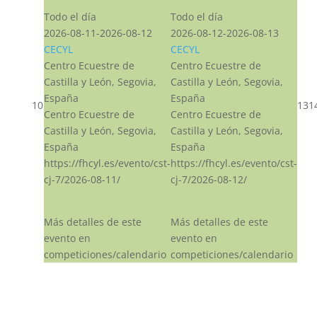
Todo el día
Todo el día
2026-08-11-2026-08-12
2026-08-12-2026-08-13
CECYL
CECYL
Centro Ecuestre de
Centro Ecuestre de
Castilla y León, Segovia,
Castilla y León, Segovia,
España
España
10
13
1
Centro Ecuestre de
Centro Ecuestre de
Castilla y León, Segovia,
Castilla y León, Segovia,
España
España
https://fhcyl.es/evento/cst-
https://fhcyl.es/evento/cst-
cj-7/2026-08-11/
cj-7/2026-08-12/
Más detalles de este
Más detalles de este
evento en
evento en
competiciones/calendario
competiciones/calendario