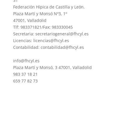
31
Federación Hípica de Castilla y León.
Plaza Martí y Monsó Nº3, 1º
47001, Valladolid
Tlf: 983371821/Fax: 983330045
Secretaria: secretariogeneral@fhcyl.es
Licencias: licencias@fhcyl.es
Contabilidad: contabilidad@fhcyl.es
info@fhcyl.es
Plaza Martí y Monsó, 3 47001, Valladolid
983 37 18 21
659 77 82 73