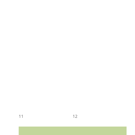
11
12
CST CJ
CST CJ