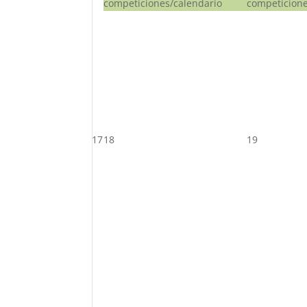
competiciones/calendario
competicione
17
18
19