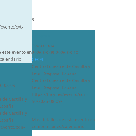
9
/evento/cvt-
CDN***
Todo el día
e este evento en
2026-08-09-2026-08-10
calendario
CECYL
Centro Ecuestre de Castilla y
León, Segovia, España
Centro Ecuestre de Castilla y
6-08-09
León, Segovia, España
https://fhcyl.es/evento/cdn-
 de Castilla y
50/2026-08-09/
 España
 de Castilla y
Más detalles de este evento en
 España
competiciones/calendario
s/evento/cdn-