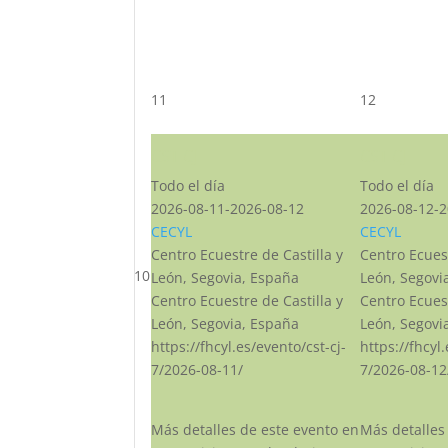
11
12
CST CJ
CST CJ
Todo el día
Todo el día
2026-08-11-2026-08-12
2026-08-12-2
CECYL
CECYL
Centro Ecuestre de Castilla y
Centro Ecuest
10
León, Segovia, España
León, Segovi
Centro Ecuestre de Castilla y
Centro Ecuest
León, Segovia, España
León, Segovi
https://fhcyl.es/evento/cst-cj-
https://fhcyl
7/2026-08-11/
7/2026-08-12
Más detalles de este evento en
Más detalles