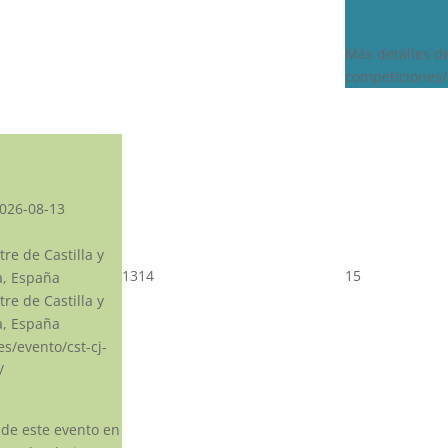
Más detalles d
competiciones/
026-08-13
re de Castilla y
13
14
15
a, España
re de Castilla y
a, España
.es/evento/cst-cj-
/
 de este evento en