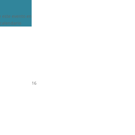
e este evento en
calendario
16