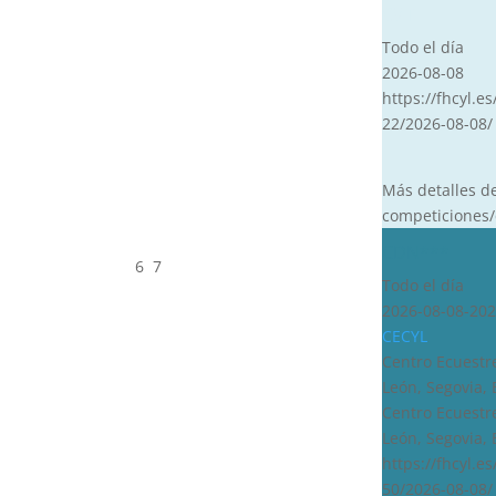
CVT
Todo el día
2026-08-08
https://fhcyl.es
22/2026-08-08/
Más detalles d
competiciones/
CDN***
6
7
Todo el día
2026-08-08-202
CECYL
Centro Ecuestre
León, Segovia,
Centro Ecuestre
León, Segovia,
https://fhcyl.e
50/2026-08-08/