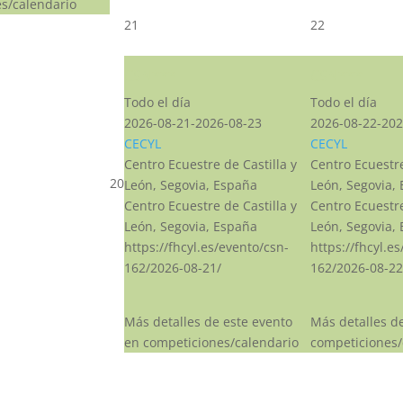
s/calendario
21
22
CSN***
CSN***
Todo el día
Todo el día
2026-08-21-2026-08-23
2026-08-22-202
CECYL
CECYL
Centro Ecuestre de Castilla y
Centro Ecuestre
20
León, Segovia, España
León, Segovia,
Centro Ecuestre de Castilla y
Centro Ecuestre
León, Segovia, España
León, Segovia,
https://fhcyl.es/evento/csn-
https://fhcyl.e
162/2026-08-21/
162/2026-08-22
Más detalles de este evento
Más detalles d
en competiciones/calendario
competiciones/