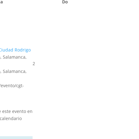
Sa
Do
Ciudad Rodrigo
, Salamanca,
2
, Salamanca,
s/evento/cgt-
e este evento en
calendario