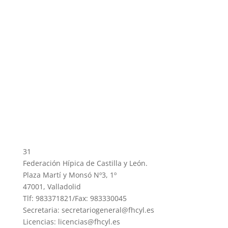
31
Federación Hípica de Castilla y León.
Plaza Martí y Monsó Nº3, 1º
47001, Valladolid
Tlf: 983371821/Fax: 983330045
Secretaria: secretariogeneral@fhcyl.es
Licencias: licencias@fhcyl.es