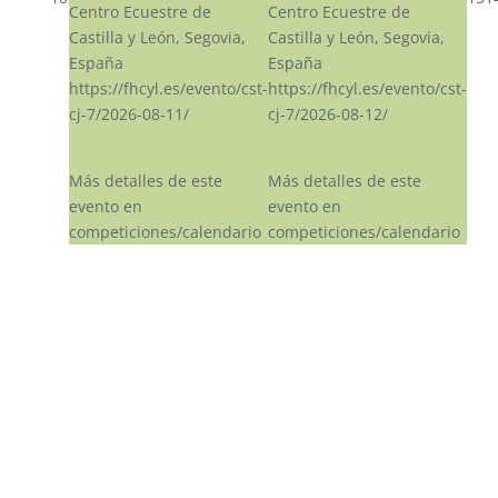
Centro Ecuestre de
Centro Ecuestre de
Castilla y León, Segovia,
Castilla y León, Segovia,
España
España
https://fhcyl.es/evento/cst-
https://fhcyl.es/evento/cst-
cj-7/2026-08-11/
cj-7/2026-08-12/
Más detalles de este
Más detalles de este
evento en
evento en
competiciones/calendario
competiciones/calendario