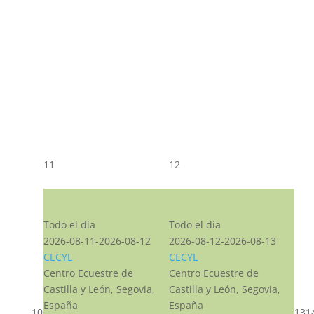
11
12
CST CJ
CST CJ
Todo el día
Todo el día
2026-08-11-2026-08-12
2026-08-12-2026-08-13
CECYL
CECYL
Centro Ecuestre de
Centro Ecuestre de
Castilla y León, Segovia,
Castilla y León, Segovia,
España
España
10
13
1