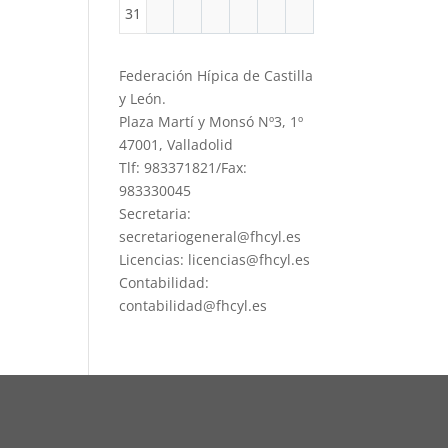
31
Federación Hípica de Castilla
y León.
Plaza Martí y Monsó Nº3, 1º
47001, Valladolid
Tlf: 983371821/Fax:
983330045
Secretaria:
secretariogeneral@fhcyl.es
Licencias: licencias@fhcyl.es
Contabilidad:
contabilidad@fhcyl.es