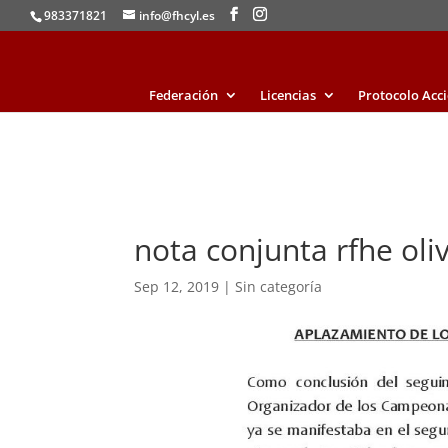
983371821
info@fhcyl.es
Federación
Licencias
Protocolo Acc
nota conjunta rfhe oli
Sep 12, 2019
|
Sin categoría